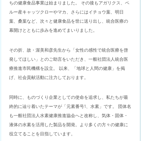
ちの健康食品事業は始まりました。 その後もアガリクス、ペ
ルー産キャッツクローやマカ、さらにはイチョウ葉、明日
葉、桑葉など、次々と健康食品を世に送り出し、統合医療の
幕開けとともに歩みを進めてまいりました。
その折、故・渥美和彦先生から「女性の感性で統合医療を啓
発してほしい」とのご助言をいただき、一般社団法人統合医
療推進市民機構を設立。 以来、「地球と人間の健康」を掲
げ、社会貢献活動に注力しております。
同時に、ものづくり企業としての使命を追求し、私たちが最
終的に辿り着いたテーマが「元素番号1、水素」です。 団体名
も一般社団法人水素健康推進協会へと改称し、気体・固体・
液体の水素を活用した製品を開発。より多くの方々の健康に
役立てることを目指しています。