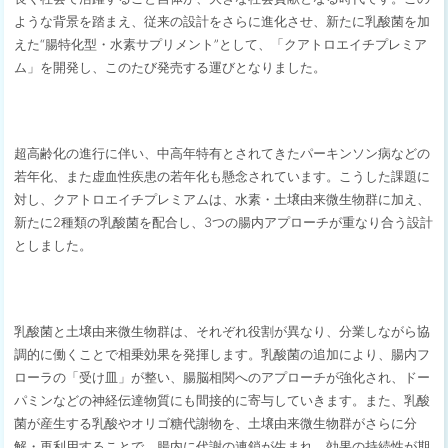
ような背景を踏まえ、従来の設計をさらに進化させ、新たに乳酸菌を加
えた“腸特化型・水素サプリメント”として、「クアトロエイチプレミア
ム」を開発し、このたび発売する運びとなりました。
超高齢化の進行に伴い、中高年特有とされてきたパーキンソン病などの
若年化、また虚血性疾患の若年化も懸念されています。こうした課題に
対し、クアトロエイチプレミアムは、水素・土壌由来微生物群に加え、
新たに2種類の乳酸菌を配合し、3つの腸内アプローチが重なり合う設計
としました。
乳酸菌と土壌由来微生物群は、それぞれ役割が異なり、分業しながら協
調的に働くことで相乗効果を発揮します。乳酸菌の追加により、腸内フ
ローラの「受け皿」が整い、腸脳相関へのアプローチが強化され、ドー
パミンなどの神経伝達物質にも間接的に寄与していきます。また、乳酸
菌が産生する乳酸やオリゴ糖代謝物を、土壌由来微生物群がさらに分
解・再利用することで、腸内に代謝の連鎖が生まれ、効果の持続性が期