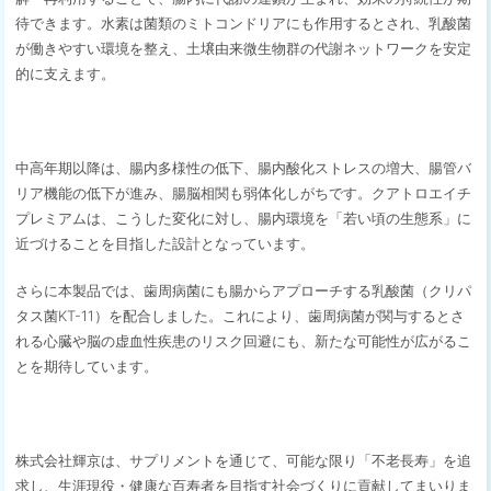
待できます。水素は菌類のミトコンドリアにも作用するとされ、乳酸菌
が働きやすい環境を整え、土壌由来微生物群の代謝ネットワークを安定
的に支えます。
中高年期以降は、腸内多様性の低下、腸内酸化ストレスの増大、腸管バ
リア機能の低下が進み、腸脳相関も弱体化しがちです。クアトロエイチ
プレミアムは、こうした変化に対し、腸内環境を「若い頃の生態系」に
近づけることを目指した設計となっています。
さらに本製品では、歯周病菌にも腸からアプローチする乳酸菌（クリパ
タス菌KT-11）を配合しました。これにより、歯周病菌が関与するとさ
れる心臓や脳の虚血性疾患のリスク回避にも、新たな可能性が広がるこ
とを期待しています。
株式会社輝京は、サプリメントを通じて、可能な限り「不老長寿」を追
求し、生涯現役・健康な百寿者を目指す社会づくりに貢献してまいりま